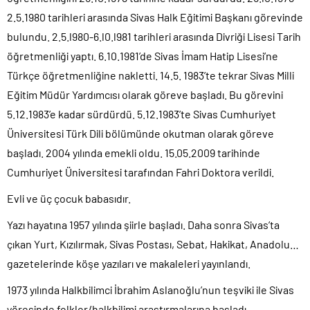
2.5.1980 tarihleri arasında Sivas Halk Eğitimi Başkanı görevinde
bulundu. 2.5.l980-6.l0.l981 tarihleri arasında Divriği Lisesi Tarih
öğretmenliği yaptı. 6.10.1981’de Sivas İmam Hatip Lisesi’ne
Türkçe öğretmenliğine nakletti. 14.5. 1983’te tekrar Sivas Milli
Eğitim Müdür Yardımcısı olarak göreve başladı. Bu görevini
5.12.1983’e kadar sürdürdü. 5.12.1983’te Sivas Cumhuriyet
Üniversitesi Türk Dili bölümünde okutman olarak göreve
başladı. 2004 yılında emekli oldu. 15.05.2009 tarihinde
Cumhuriyet Üniversitesi tarafından Fahri Doktora verildi.
Evli ve üç çocuk babasıdır.
Yazı hayatına 1957 yılında şiirle başladı. Daha sonra Sivas’ta
çıkan Yurt, Kızılırmak, Sivas Postası, Sebat, Hakikat, Anadolu…
gazetelerinde köşe yazıları ve makaleleri yayınlandı.
1973 yılında Halkbilimci İbrahim Aslanoğlu’nun teşviki ile Sivas
yöresinde folklor/halkbilimi araştırmalarına başladı.