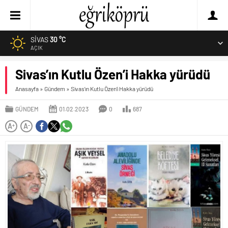
SIVAS
30 °C
AÇIK
Sivas’ın Kutlu Özen’i Hakka yürüdü
Anasayfa
»
Gündem
»
Sivas’ın Kutlu Özen’i Hakka yürüdü
GÜNDEM
01.02.2023
0
687
A
A
+
-