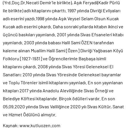
(Yrd.Doç.Dr.Necati Demir’le birlikte), Aşık Feryadi(Kadir Pürlü
ile birlikte) adlı kitaplarını çıkarttı. 1997 yılında Divriği Evliyaları
adlı eserini yazdı.1998 yılında Aşık Veysel Selam Olsun Kucak
Kucak adlı eserini çıkardı. Daha sonraki yıllarda kitabın ikinci ve
üçüncü baskıları yayınlandı. 2001 yılında Sivas Efsaneleri kitabı
yayınlandı. 2003 yılında babası Halil Sami ÖZEN tarafından
kaleme alınan Muallim Halil Sami [Özen] Divriği Yağbasan Köyü
Folkloru [1927-1931] ve Öğrencilerimle Başbaşa isimli
kitaplarını çıkardı. 2008 yılında Sivas Yöresi Geleneksel El
Sanatları; 2010 yılında Sivas Yöresinde Geleneksel bayramlar
ve Toplu Törenler isimli kitaplarını yayınladı. En son yayınlanan
kitapları 2017 yılında Anadolu Aleviliğinde Sivas Örneği ve
Belediye Köftesi kitaplarıdır. Birçok ödülleri vardır. En son
05.09.2020 yılında Sivas Valiliğince 2020 yılı Sivas Kültür, Sanat
ve Hizmet Ödülünü almıştır.
Kaynak: www.kutluozen.com