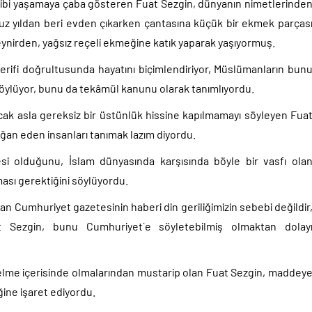
ibi yaşamaya çaba gösteren Fuat Sezgin, dünyanın nimetlerinde
tuz yıldan beri evden çıkarken çantasına küçük bir ekmek parças
eynirden, yağsız reçeli ekmeğine katık yaparak yaşıyormuş.
i şerifi doğrultusunda hayatını biçimlendiriyor, Müslümanların bun
öylüyor, bunu da tekâmül kanunu olarak tanımlıyordu.
ak asla gereksiz bir üstünlük hissine kapılmamayı söyleyen Fua
ağan eden insanları tanımak lazım diyordu.
esi olduğunu, İslam dünyasında karşısında böyle bir vasfı ola
ası gerektiğini söylüyordu.
n Cumhuriyet gazetesinin haberi din geriliğimizin sebebi değildir
 Sezgin, bunu Cumhuriyet`e söyletebilmiş olmaktan dolay
elme içerisinde olmalarından mustarip olan Fuat Sezgin, maddey
ine işaret ediyordu.