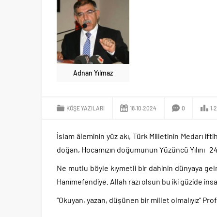
Adnan Yılmaz
KÖŞE YAZILARI
18.10.2024
0
1.
İslam âleminin yüz akı, Türk Milletinin Medarı if
doğan, Hocamızın doğumunun Yüzüncü Yılını 24
Ne mutlu böyle kıymetli bir dahinin dünyaya ge
Hanımefendiye. Allah razı olsun bu iki güzide ins
“Okuyan, yazan, düşünen bir millet olmalıyız” Prof