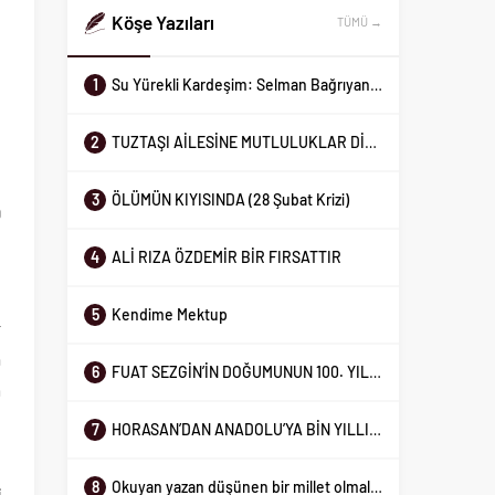
Köşe Yazıları
TÜMÜ →
Yavuz Bülent Bakiler
9 Mayıs 2022
ALEVİLİĞİ DE SÜNNİLİĞİDE
1
Su Yürekli Kardeşim: Selman Bağrıyanık’ın Efsanesi
n
OKUMAYAN BİLMEYEN
İNSANLARIMIZ!
2
TUZTAŞI AİLESİNE MUTLULUKLAR DİLİYORUM
Prof Dr Zekai Özdemir
t
23 Ağustos 2025
3
ÖLÜMÜN KIYISINDA (28 Şubat Krizi)
Su Yürekli Kardeşim: Selman
9
Bağrıyanık’ın Efsanesi
4
ALİ RIZA ÖZDEMİR BİR FIRSATTIR
5
Kendime Mektup
r
a
6
FUAT SEZGİN’İN DOĞUMUNUN 100. YIL DÖNÜMÜ
m
o
7
HORASAN’DAN ANADOLU’YA BİN YILLIK YÜRÜYÜŞ
8
Okuyan yazan düşünen bir millet olmalıyız
i