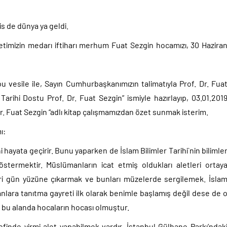
s de dünya ya geldi.
illetimizin medarı iftiharı merhum Fuat Sezgin hocamızı, 30 Hazira
 bu vesile ile, Sayın Cumhurbaşkanımızın talimatıyla Prof. Dr. Fua
m Tarihi Dostu Prof. Dr. Fuat Sezgin” ismiyle hazırlayıp, 03.01.201
 Dr. Fuat Sezgin “adlı kitap çalışmamızdan özet sunmak isterim.
ı:
 hayata geçirir. Bunu yaparken de İslam Bilimler Tarihi`nin bilimle
östermektir. Müslümanların icat etmiş oldukları aletleri ortay
leri gün yüzüne çıkarmak ve bunları müzelerde sergilemek. İsla
sanlara tanıtma gayreti ilk olarak benimle başlamış değil dese de 
 bu alanda hocaların hocası olmuştur.
definde yirmi alet yapabilmek vardır. İstanbul Gülhane Parkı’ndak