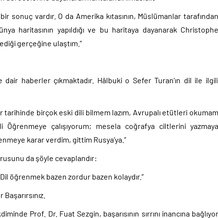
i bir sonuç vardır. O da Amerika kıtasının, Müslümanlar tarafında
ünya haritasının yapıldığı ve bu haritaya dayanarak Christoph
ediği gerçeğine ulaştım.”
 dair haberler çıkmaktadır. Hâlbuki o Sefer Turan’ın dil ile ilgil
er tarihinde birçok eski dili bilmem lazım, Avrupalı etütleri okuma
i Öğrenmeye çalışıyorum; mesela coğrafya ciltlerini yazmay
nmeye karar verdim, gittim Rusya’ya.”
 sorusunu da şöyle cevaplandır:
. Dil öğrenmek bazen zordur bazen kolaydır.”
r Başarırsınız.
diminde Prof. Dr. Fuat Sezgin, başarısının sırrını inancına bağlıyo