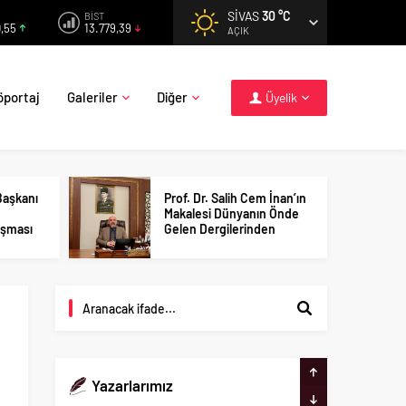
SIVAS
30 °C
BİST
,55
13.779,39
AÇIK
öportaj
Galeriler
Diğer
Üyelik
Başkanı
Prof. Dr. Salih Cem İnan’ın
Makalesi Dünyanın Önde
ışması
Gelen Dergilerinden
 en
Birinde Yayımlandı
Adnan Yılmaz
18 Ekim 2024
FUAT SEZGİN’İN DOĞUMUNUN
Yazarlarımız
100. YIL DÖNÜMÜ