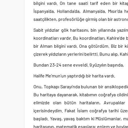
bilgini vardı. On tane saati tarif eden bir kit
İspanya’da, Hollanda’da, Almanya’da, Mısır’d
saatçilikten, profesörlüğe girmiş olan bir astron
Sabit yıldızlar gök haritasını, bin yıllarında yaz
koordinatları vardır. Bu koordinatları, Kahire’de
bir Alman bilgini vardı. Ona götürdüm. Biz bir 
çizerek yıldızların yerlerini belirtti. Bunu alıp, 
Bundan 23-24 sene evveldi. 9.yüzyılın başında,
Halife Me’mun’un yaptırdığı bir harita vardı.
Onu, Topkapı Sarayı’nda bulunan bir ansiklopedi
Bu haritaya dayanarak, kitabımın coğrafya cildin
elimizde olan bütün haritaların, Avrupalılar
içerisindeydim. Fakat İslam coğrafya tarihi ü
başladı. Yavaş, yavaş baktım ki Müslümanlar, 
haritasının, matematik esaslara; enlem ve boyla