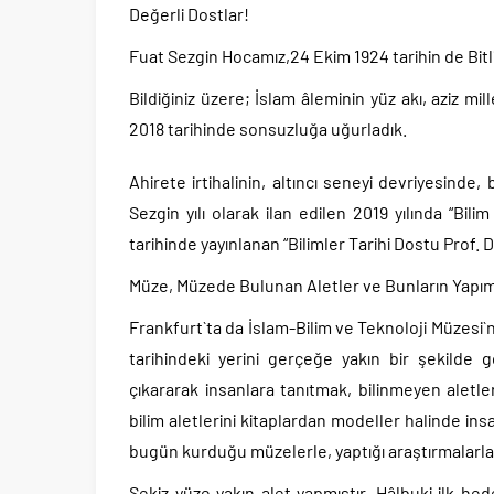
Değerli Dostlar!
Fuat Sezgin Hocamız,24 Ekim 1924 tarihin de Bitli
Bildiğiniz üzere; İslam âleminin yüz akı, aziz m
2018 tarihinde sonsuzluğa uğurladık.
Ahirete irtihalinin, altıncı seneyi devriyesinde,
Sezgin yılı olarak ilan edilen 2019 yılında “Bili
tarihinde yayınlanan “Bilimler Tarihi Dostu Prof.
Müze, Müzede Bulunan Aletler ve Bunların Yapım
Frankfurt`ta da İslam-Bilim ve Teknoloji Müzesi`ni
tarihindeki yerini gerçeğe yakın bir şekilde g
çıkararak insanlara tanıtmak, bilinmeyen alet
bilim aletlerini kitaplardan modeller halinde in
bugün kurduğu müzelerle, yaptığı araştırmalarla
Sekiz yüze yakın alet yapmıştır. Hâlbuki ilk he