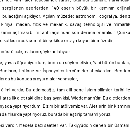
 sergilenen eserlerden, 140 eserin büyük bir kısmının orijina
 bulacağını açıklıyor. Açılan müzede; astronomi, coğrafya, deni
ıp, kimya, maden, fizik ve mekanik, savaş teknolojisi ve mimarlı
üzenin açılması bilim tarihi açısından son derece önemlidir. Çünk
ne katkısını çok somut bir şekilde ortaya koyan bir müzedir.
nüstü çalışmalarını şöyle anlatıyor:
vaş yavaş öğreniyordum, bunu da söylemeliyim. Yani bütün bunları
Bunların, Latince ve İspanyolca tercümelerini çıkardım. Bende
larda bu konuda araştırmalar yapmışlar.
mi vardır. Bu adamcağız, tam elli sene İslam bilimler tarihi il
Hatta ilk alet taklidine başlayan kişi, Wiedemann’dır. Bu aletlerde
nya’da yaptırıyordum. Bizim bir atölyemiz var. Aletlerin bir kısmını
ı da Mısır’da yaptırıyoruz, burada birleştirip tamamlıyoruz.
si vardır. Mesela bazı saatler var. Takiyyüddin denen bir Osmanl