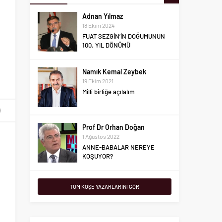
Namık Kemal Zeybek
19 Ekim 2021
Milli birliğe açılalım
Prof Dr Orhan Doğan
1 Ağustos 2022
ANNE-BABALAR NEREYE
KOŞUYOR?
Tahir Aslandaş Dede
1 Ağustos 2022
e
Alevilikte İbadet : Cem ve Oniki
Hizmet-II
e
Tuncay Altun
TÜM KÖŞE YAZARLARINI GÖR
7 Temmuz 2025
TUZTAŞI AİLESİNE
MUTLULUKLAR DİLİYORUM