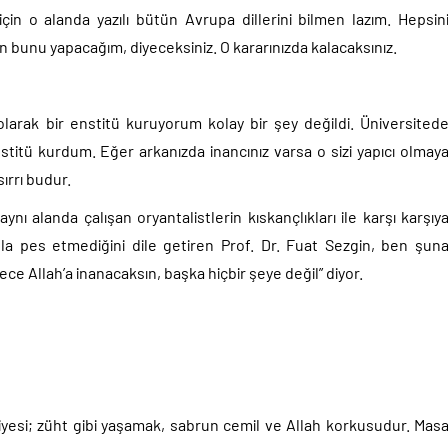
 için o alanda yazılı bütün Avrupa dillerini bilmen lazım. Hepsin
 bunu yapacağım, diyeceksiniz. O kararınızda kalacaksınız.
larak bir enstitü kuruyorum kolay bir şey değildi. Üniversited
tü kurdum. Eğer arkanızda inancınız varsa o sizi yapıcı olmay
ırrı budur.
ynı alanda çalışan oryantalistlerin kıskançlıkları ile karşı karşıy
asla pes etmediğini dile getiren Prof. Dr. Fuat Sezgin, ben şun
ce Allah’a inanacaksın, başka hiçbir şeye değil” diyor.
iyesi; züht gibi yaşamak, sabrun cemil ve Allah korkusudur. Mas