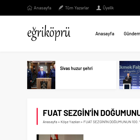
Anasayfa
Tüm Yazarlar
Üyelik
Anasayfa
Günde
Sivas huzur şehri
FUAT SEZGİN’İN DOĞUMUNU
Anasayfa
»
Köşe Yazıları
»
FUAT SEZGİN’İN DOĞUMUNUN 100.