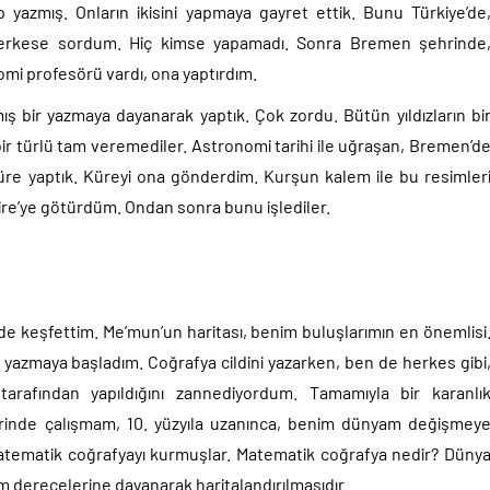
ap yazmış. Onların ikisini yapmaya gayret ettik. Bunu Türkiye’de
a herkese sordum. Hiç kimse yapamadı. Sonra Bremen şehrinde
omi profesörü vardı, ona yaptırdım.
ılmış bir yazmaya dayanarak yaptık. Çok zordu. Bütün yıldızların bi
 bir türlü tam veremediler. Astronomi tarihi ile uğraşan, Bremen’d
küre yaptık. Küreyi ona gönderdim. Kurşun kalem ile bu resimler
Kahire’ye götürdüm. Ondan sonra bunu işlediler.
de keşfettim. Me’mun’un haritası, benim buluşlarımın en önemlisi
i yazmaya başladım. Coğrafya cildini yazarken, ben de herkes gibi
 tarafından yapıldığını zannediyordum. Tamamıyla bir karanlı
zerinde çalışmam, 10. yüzyıla uzanınca, benim dünyam değişmey
matematik coğrafyayı kurmuşlar. Matematik coğrafya nedir? Düny
m derecelerine dayanarak haritalandırılmasıdır.