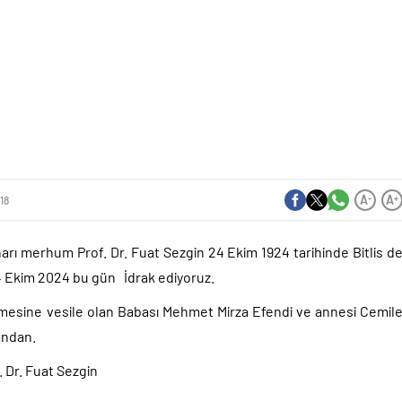
A
A
-
+
218
tiharı merhum Prof. Dr. Fuat Sezgin 24 Ekim 1924 tarihinde Bitlis d
 Ekim 2024 bu gün İdrak ediyoruz.
lmesine vesile olan Babası Mehmet Mirza Efendi ve annesi Cemil
andan.
. Dr. Fuat Sezgin