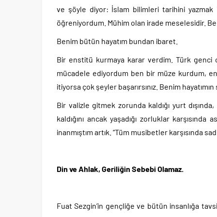
ve şöyle diyor: İslam bilimleri tarihini yazmak
öğreniyordum. Mühim olan irade meselesidir. Ben
Benim bütün hayatım bundan ibaret.
Bir enstitü kurmaya karar verdim. Türk genci o
mücadele ediyordum ben bir müze kurdum, ensti
itiyorsa çok şeyler başarırsınız. Benim hayatımın s
Bir valizle gitmek zorunda kaldığı yurt dışında, a
kaldığını ancak yaşadığı zorluklar karşısında 
inanmıştım artık. “Tüm musibetler karşısında sade
Din ve Ahlak, Geriliğin Sebebi Olamaz.
Fuat Sezgin’in gençliğe ve bütün insanlığa tavs