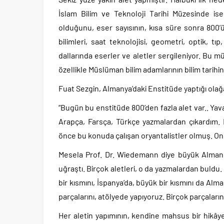
İslam Bilim ve Teknoloji Tarihi Müzesinde ise
olduğunu, eser sayısının, kısa süre sonra 800’ü
bilimleri, saat teknolojisi, geometri, optik, t
dallarında eserler ve aletler sergileniyor. Bu m
özellikle Müslüman bilim adamlarının bilim tarihi
Fuat Sezgin, Almanya’daki Enstitüde yaptığı olağa
“Bugün bu enstitüde 800’den fazla alet var.. Ya
Arapça, Farsça, Türkçe yazmalardan çıkardım. 
önce bu konuda çalışan oryantalistler olmuş. On
Mesela Prof. Dr. Wiedemann diye büyük Alman âli
uğraştı. Birçok aletleri, o da yazmalardan buldu. 
bir kısmını, İspanya’da, büyük bir kısmını da Alma
parçalarını, atölyede yapıyoruz. Birçok parçaların
Her aletin yapımının, kendine mahsus bir hikâye