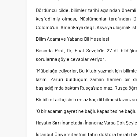
Dördüncü cilde, bilimler tarihi açısından öneml
keşfedilmiş olması. Müslümanlar tarafından D
Colomb’un, Amerika’ya değil, Asya’ya ulaşmak ist
Bilim Adamı ve Yabancı Dil Meselesi
Basında Prof. Dr. Fuat Sezgin’in 27 dil bildiğine
sorularına şöyle cevaplar veriyor:
“Mübalağa ediyorlar. Bu kitabı yazmak için biliml
lazım. Zaruri bulduğum zaman hemen bir dil
başladığımda baktım Rusça’sız olmaz. Rusça öğre
Bir bilim tarihçisinin en az kaç dil bilmesi lazım,
“O bir adamın gayretine bağlı, kapasitesine bağlı
Hayatın Sırrı İnançtadır, İnancınız Varsa Çok Şeyle
İstanbul Üniversitesi’nin fahri doktora beratı tak