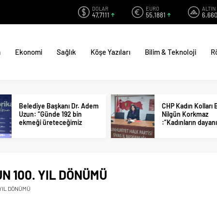
DOLAR
EURO
ALTIN
47,7111
55,1881
6.660
m
Ekonomi
Sağlık
Köşe Yazıları
Bilim & Teknoloji
R
Belediye Başkanı Dr. Adem
CHP Kadın Kolları 
Uzun: “Günde 192 bin
Nilgün Korkmaz
ekmeği üreteceğimiz
:”Kadınların dayan
fabrikayı şehrimize
hâlâ en büyük ışık,
kazandırıyoruz.”
büyük cesarettir.”
N 100. YIL DÖNÜMÜ
 YIL DÖNÜMÜ