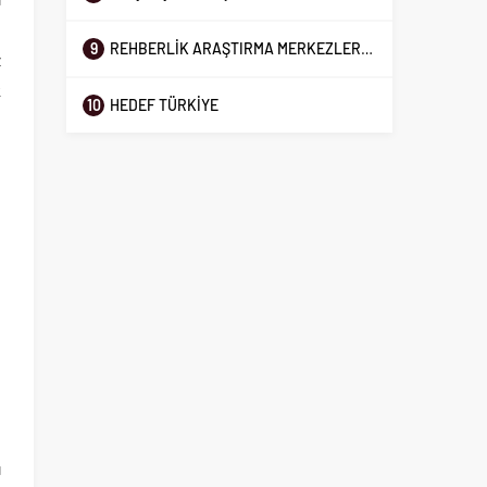
l
9
REHBERLİK ARAŞTIRMA MERKEZLERİ YENİDEN FORMATLANMALIDIR
z
k
10
HEDEF TÜRKİYE
ü
,
n
e
n
n
ı