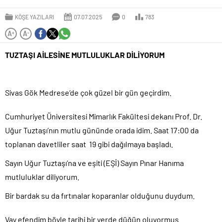
KÖŞE YAZILARI
07.07.2025
0
783
A
A
+
-
TUZTAŞI AİLESİNE MUTLULUKLAR DİLİYORUM
Sivas Gök Medrese’de çok güzel bir gün geçirdim.
Cumhuriyet Üniversitesi Mimarlık Fakültesi dekanı Prof. Dr.
Uğur Tuztaşı’nın mutlu gününde orada idim. Saat 17:00 da
toplanan davetliler saat 19 gibi dağılmaya başladı.
Sayın Uğur Tuztaşı’na ve eşiti (EŞİ) Sayın Pınar Hanıma
mutluluklar diliyorum.
Bir bardak su da fırtınalar koparanlar olduğunu duydum.
Vay efendim böyle tarihi bir yerde düğün oluyormuş.