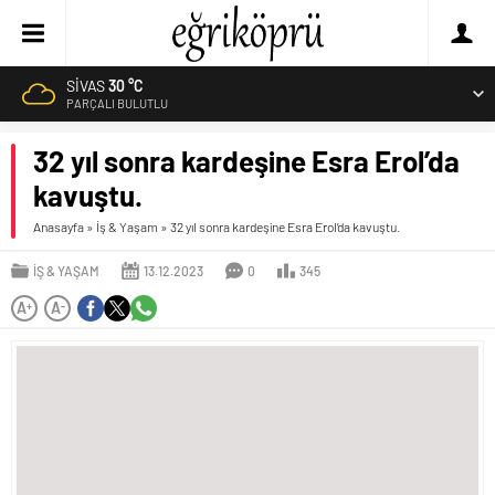
SIVAS
30 °C
PARÇALI BULUTLU
32 yıl sonra kardeşine Esra Erol’da
kavuştu.
Anasayfa
»
İş & Yaşam
»
32 yıl sonra kardeşine Esra Erol’da kavuştu.
İŞ & YAŞAM
13.12.2023
0
345
A
A
+
-