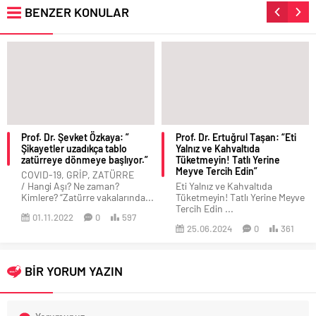
BENZER KONULAR
Prof. Dr. Şevket Özkaya: ”
Prof. Dr. Ertuğrul Taşan: “Eti
Şikayetler uzadıkça tablo
Yalnız ve Kahvaltıda
zatürreye dönmeye başlıyor.”
Tüketmeyin! Tatlı Yerine
Meyve Tercih Edin”
COVID-19, GRİP, ZATÜRRE
/ Hangi Aşı? Ne zaman?
Eti Yalnız ve Kahvaltıda
Kimlere? “Zatürre vakalarında...
Tüketmeyin! Tatlı Yerine Meyve
Tercih Edin ...
01.11.2022
0
597
25.06.2024
0
361
BİR YORUM YAZIN